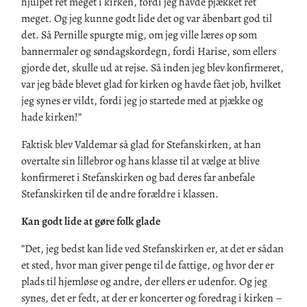
hjulpet ret meget i kirken, fordi jeg havde pjækket ret
meget. Og jeg kunne godt lide det og var åbenbart god til
det. Så Pernille spurgte mig, om jeg ville læres op som
bannermaler og søndagskordegn, fordi Harise, som ellers
gjorde det, skulle ud at rejse. Så inden jeg blev konfirmeret,
var jeg både blevet glad for kirken og havde fået job, hvilket
jeg synes er vildt, fordi jeg jo startede med at pjække og
hade kirken!”
Faktisk blev Valdemar så glad for Stefanskirken, at han
overtalte sin lillebror og hans klasse til at vælge at blive
konfirmeret i Stefanskirken og bad deres far anbefale
Stefanskirken til de andre forældre i klassen.
Kan godt lide at gøre folk glade
”Det, jeg bedst kan lide ved Stefanskirken er, at det er sådan
et sted, hvor man giver penge til de fattige, og hvor der er
plads til hjemløse og andre, der ellers er udenfor. Og jeg
synes, det er fedt, at der er koncerter og foredrag i kirken –