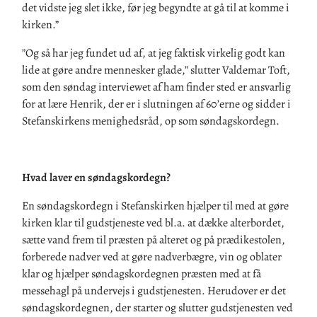
det vidste jeg slet ikke, før jeg begyndte at gå til at komme i
kirken.”
”Og så har jeg fundet ud af, at jeg faktisk virkelig godt kan
lide at gøre andre mennesker glade,” slutter Valdemar Toft,
som den søndag interviewet af ham finder sted er ansvarlig
for at lære Henrik, der er i slutningen af 60’erne og sidder i
Stefanskirkens menighedsråd, op som søndagskordegn.
Hvad laver en søndagskordegn?
En søndagskordegn i Stefanskirken hjælper til med at gøre
kirken klar til gudstjeneste ved bl.a. at dække alterbordet,
sætte vand frem til præsten på alteret og på prædikestolen,
forberede nadver ved at gøre nadverbægre, vin og oblater
klar og hjælper søndagskordegnen præsten med at få
messehagl på undervejs i gudstjenesten. Herudover er det
søndagskordegnen, der starter og slutter gudstjenesten ved