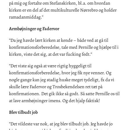
på mig og fortalte om Stefanskirken, bl.a. om hvordan
kirken er en del af det multikulturelle Nørrebro og holder
ramadanmiddag.”
Armbøjninger og Fadervor
”Da jeg havde lært kirken at kende – både ved at gå til
konfirmationsforberedelse, tale med Pernille og hjælpe til i
kirken, viste det sig, at det var fucking fedt.”
”Det viste sig også at være rigtig hyggeligt til
konfirmationsforberedelse, hvor jeg fik nye venner. Og
nogle gange kan jeg stadig huske meget tydeligt, fx da vi
skulle lære Fadervor og Trosbekendelsen ret tæt på
konfirmationen. Det gik ikke så godt. Så satte Pernille os til
at lave armbøjninger imens. Og det hjalp faktisk!
Blev tilbudt job
”Det vildeste var nok, at jeg blev tilbudt job. Jeg havde jo