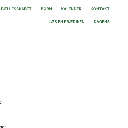
FÆLLESSKABET
BØRN
KALENDER
KONTAKT
LÆS EN PRÆDIKEN
DAGENS
2.
mer.