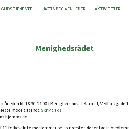
GUDSTJENESTE
LIVETS BEGIVENHEDER
AKTIVITETER
Menighedsrådet
åneden kl. 18.30-21.00 i Menighedshuset Karmel, Vedbækgade 1
 næste møde tilsendt.
Skriv til os.
ens hjemmside.
 af 11 folkevalgte medlemmer og to præster, der er fødte medlem