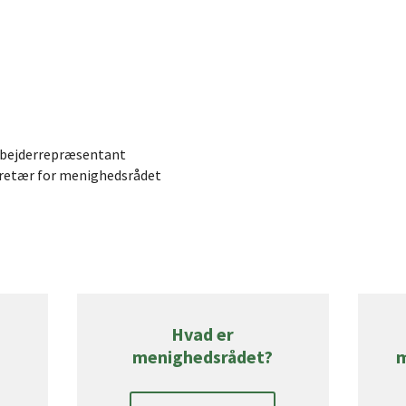
rbejderrepræsentant
retær for menighedsrådet
Hvad er
menighedsrådet?
m