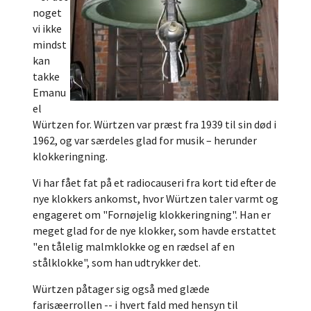
noget
vi ikke
mindst
kan
takke
Emanu
el
Würtzen for. Würtzen var præst fra 1939 til sin død i
1962, og var særdeles glad for musik – herunder
klokkeringning.
Vi har fået fat på et radiocauseri fra kort tid efter de
nye klokkers ankomst, hvor Würtzen taler varmt og
engageret om "Fornøjelig klokkeringning". Han er
meget glad for de nye klokker, som havde erstattet
"en tålelig malmklokke og en rædsel af en
stålklokke", som han udtrykker det.
Würtzen påtager sig også med glæde
farisæerrollen -- i hvert fald med hensyn til