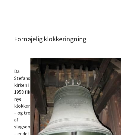
Fornøjelig klokkeringning
Da
Stefans
kirken i
1958 fik
nye
klokker
– og tre
af
slagsen
– er det