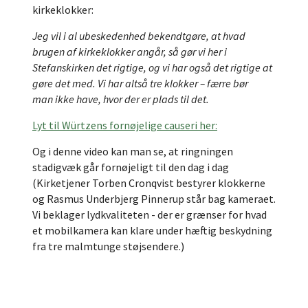
kirkeklokker:
Jeg vil i al ubeskedenhed bekendtgøre, at hvad
brugen af kirkeklokker angår, så gør vi her i
Stefanskirken det rigtige, og vi har også det rigtige at
gøre det med. Vi har altså tre klokker – færre bør
man ikke have, hvor der er plads til det.
Lyt til Würtzens fornøjelige causeri her:
Og i denne video kan man se, at ringningen
stadigvæk går fornøjeligt til den dag i dag
(Kirketjener Torben Cronqvist bestyrer klokkerne
og Rasmus Underbjerg Pinnerup står bag kameraet.
Vi beklager lydkvaliteten - der er grænser for hvad
et mobilkamera kan klare under hæftig beskydning
fra tre malmtunge støjsendere.)