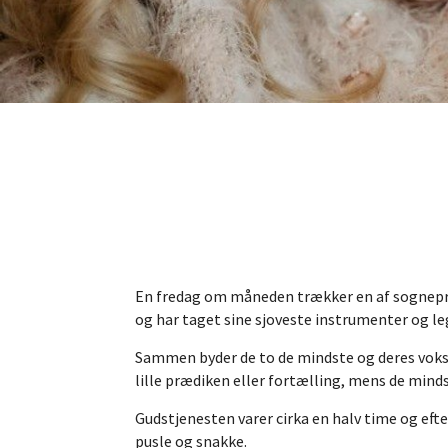
En fredag om måneden trækker en af sognepræ
og har taget sine sjoveste instrumenter og le
Sammen byder de to de mindste og deres voksne
lille prædiken eller fortælling, mens de minds
Gudstjenesten varer cirka en halv time og ef
pusle og snakke.