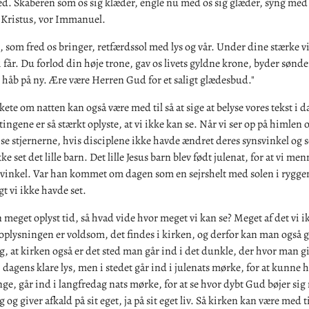
ed. Skaberen som os sig klæder, engle nu med os sig glæder, syng med
: Kristus, vor Immanuel.
, som fred os bringer, retfærdssol med lys og vår. Under dine stærke vi
får. Du forlod din høje trone, gav os livets gyldne krone, byder sønde
g håb på ny. Ære være Herren Gud for et saligt glædesbud."
skete om natten kan også være med til så at sige at belyse vores tekst i d
 tingene er så stærkt oplyste, at vi ikke kan se. Når vi ser op på himlen
 se stjernerne, hvis disciplene ikke havde ændret deres synsvinkel og s
e set det lille barn. Det lille Jesus barn blev født julenat, for at vi me
vinkel. Var han kommet om dagen som en sejrshelt med solen i ryggen
gt vi ikke havde set.
en meget oplyst tid, så hvad vide hvor meget vi kan se? Meget af det vi i
 oplysningen er voldsom, det findes i kirken, og derfor kan man også 
sig, at kirken også er det sted man går ind i det dunkle, der hvor man g
t i dagens klare lys, men i stedet går ind i julenats mørke, for at kunne 
ge, går ind i langfredag nats mørke, for at se hvor dybt Gud bøjer sig
og giver afkald på sit eget, ja på sit eget liv. Så kirken kan være med ti