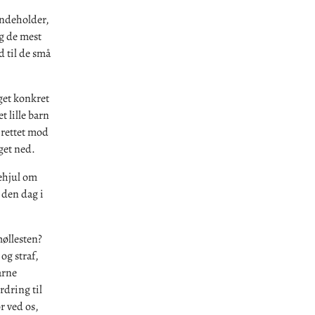
indeholder,
g de mest
 til de små
get konkret
 lille barn
r rettet mod
gget ned.
ehjul om
 den dag i
møllesten?
og straf,
årne
rdring til
r ved os,