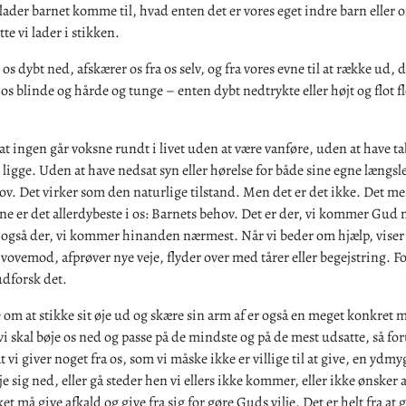
 lader barnet komme til, hvad enten det er vores eget indre barn eller 
te vi lader i stikken.
os dybt ned, afskærer os fra os selv, og fra vores evne til at række ud, 
r os blinde og hårde og tunge – enten dybt nedtrykte eller højt og flot f
at ingen går voksne rundt i livet uden at være vanføre, uden at have tab
 ligge. Uden at have nedsat syn eller hørelse for både sine egne længsl
v. Det virker som den naturlige tilstand. Men det er det ikke. Det me
e er det allerdybeste i os: Barnets behov. Det er der, vi kommer Gud
 også der, vi kommer hinanden nærmest. Når vi beder om hjælp, viser 
 vovemod, afprøver nye veje, flyder over med tårer eller begejstring. Fo
udforsk det.
 om at stikke sit øje ud og skære sin arm af er også en meget konkret m
vi skal bøje os ned og passe på de mindste og på de mest udsatte, så fo
at vi giver noget fra os, som vi måske ikke er villige til at give, en ydmy
øje sig ned, eller gå steder hen vi ellers ikke kommer, eller ikke ønske
t må give afkald og give fra sig for gøre Guds vilje. Det er helt fra at 