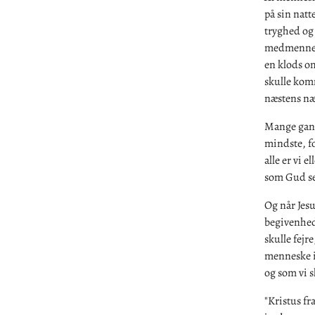
på sin natt
tryghed og 
medmenneske
en klods om
skulle komm
næstens næs
Mange gange
mindste, fo
alle er vi e
som Gud se
Og når Jesu
begivenhed
skulle fejr
menneske i 
og som vi s
"Kristus fr