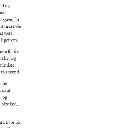
tid og
 når
opgave, får
it indre øje
at være
 ligefrem.
æste for de
t liv. Og
e mindste,
s talsmænd.
å den
 os at
g, og
 blev kød,
d til os på