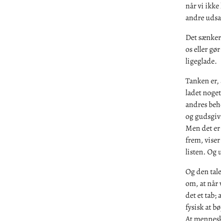
når vi ikke
andre udsat
Det sænker 
os eller gø
ligeglade.
Tanken er, 
ladet noget
andres beho
og gudsgivn
Men det er
frem, viser
listen. Og 
Og den tale
om, at når 
det et tab; 
fysisk at b
At menneske