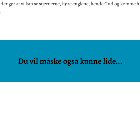
 der gør at vi kan se stjernerne, høre englene, kende Gud og komme 
.
Du vil måske også kunne lide...