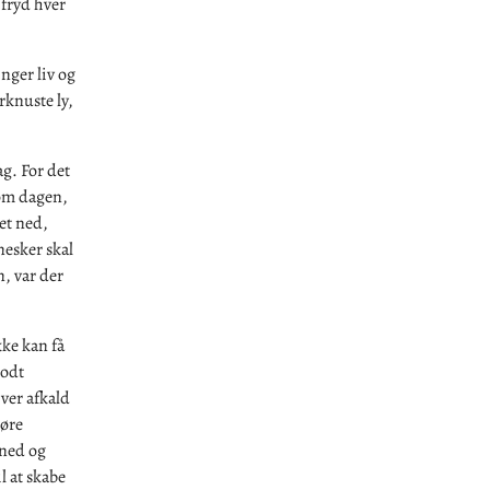
 fryd hver
nger liv og
rknuste ly,
ag. For det
 om dagen,
et ned,
nnesker skal
, var der
kke kan få
godt
iver afkald
høre
 ned og
l at skabe