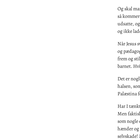
Og skal ma
så kommer 
udsatte, og
og ikke lad
Når Jesus s
og pædagogi
frem og sti
barnet. Hvis
Det er nog
halsen, som
Palæstina f
Har I tænkt
Men faktisk
som nogle e
hænder og f
selvskade!