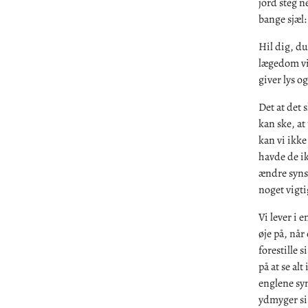
jord steg n
bange sjæl
Hil dig, du
lægedom vi 
giver lys o
Det at det 
kan ske, at
kan vi ikke
havde de ikk
ændre syns
noget vigti
Vi lever i 
øje på, når
forestille 
på at se al
englene syn
ydmyger sig 