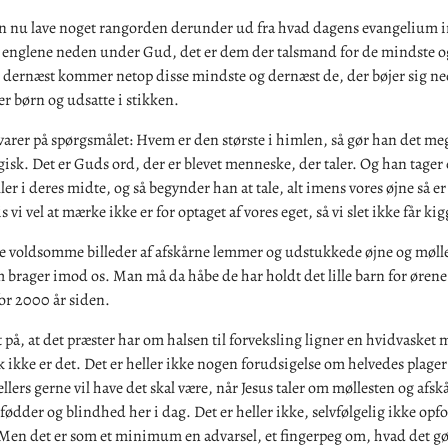
n nu lave noget rangorden derunder ud fra hvad dagens evangelium 
englene neden under Gud, det er dem der talsmand for de mindste o
 dernæst kommer netop disse mindste og dernæst de, der bøjer sig ned
er børn og udsatte i stikken.
varer på spørgsmålet: Hvem er den største i himlen, så gør han det me
sk. Det er Guds ord, der er blevet menneske, der taler. Og han tager et
ller i deres midte, og så begynder han at tale, alt imens vores øjne så e
 vi vel at mærke ikke er for optaget af vores eget, så vi slet ikke får ki
le voldsomme billeder af afskårne lemmer og udstukkede øjne og møll
 brager imod os. Man må da håbe de har holdt det lille barn for ørene
or 2000 år siden.
 på, at det præster har om halsen til forveksling ligner en hvidvasket 
 ikke er det. Det er heller ikke nogen forudsigelse om helvedes plager 
llers gerne vil have det skal være, når Jesus taler om møllesten og afsk
ødder og blindhed her i dag. Det er heller ikke, selvfølgelig ikke opfo
 Men det er som et minimum en advarsel, et fingerpeg om, hvad det gø