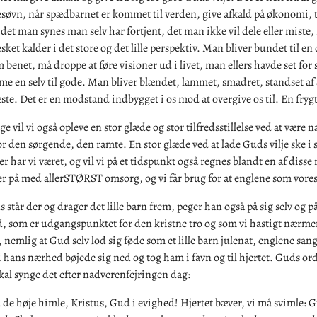
esøvn, når spædbarnet er kommet til verden, give afkald på økonomi, 
det man synes man selv har fortjent, det man ikke vil dele eller miste,
t kalder i det store og det lille perspektiv. Man bliver bundet til en 
 benet, må droppe at føre visioner ud i livet, man ellers havde set for s
e en selv til gode. Man bliver blændet, lammet, smadret, standset af 
te. Det er en modstand indbygget i os mod at overgive os til. En frygt
 vil vi også opleve en stor glæde og stor tilfredsstillelse ved at være n
r den sørgende, den ramte. En stor glæde ved at lade Guds vilje ske i si
ller har vi været, og vil vi på et tidspunkt også regnes blandt en af diss
r på med allerSTØRST omsorg, og vi får brug for at englene som vore
s står der og drager det lille barn frem, peger han også på sig selv og p
, som er udgangspunktet for den kristne tro og som vi hastigt nærmer
e, nemlig at Gud selv lod sig føde som et lille barn julenat, englene san
hans nærhed bøjede sig ned og tog ham i favn og til hjertet. Guds ord
kal synge det efter nadverenfejringen dag:
a de høje himle, Kristus, Gud i evighed! Hjertet bæver, vi må svimle: Gu