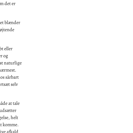
om det er
det blænder
løjtende
t eller
er og
st naturlige
 nærmest.
os sårbart
rtsæt selv
åde at tale
rudsætter
gelse, helt
r at komme.
give afkald