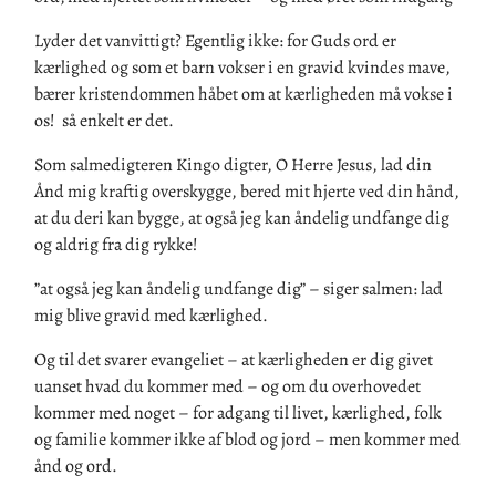
Lyder det vanvittigt? Egentlig ikke: for Guds ord er
kærlighed og som et barn vokser i en gravid kvindes mave,
bærer kristendommen håbet om at kærligheden må vokse i
os! så enkelt er det.
Som salmedigteren Kingo digter, O Herre Jesus, lad din
Ånd mig kraftig overskygge, bered mit hjerte ved din hånd,
at du deri kan bygge, at også jeg kan åndelig undfange dig
og aldrig fra dig rykke!
”at også jeg kan åndelig undfange dig” – siger salmen: lad
mig blive gravid med kærlighed.
Og til det svarer evangeliet – at kærligheden er dig givet
uanset hvad du kommer med – og om du overhovedet
kommer med noget – for adgang til livet, kærlighed, folk
og familie kommer ikke af blod og jord – men kommer med
ånd og ord.