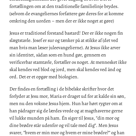
fortællingen om at den traditionelle familielinje brydes.
(selvom de evangeliernes forfattere gør deres for at komme
omkring den uorden – men der er ikke noget at gøre)
Jesus er traditionel forstand bastard! Der er ikke nogen fin
slægtstavle. Josef er sur og tænker på at stikke af (det ved
man hvis man læser juleevangelierne). At Jesus ikke arver
sin identitet, sådan som en hund gør, gennem en
verificerbar stamtavle, fortæller os noget. At mennesket ikke
skal kendes ved blod og jord, men skal kendes ved ånd og
ord. Det er et opgør med biologien.
Der findes en fortælling i de bibelske skrifter hvor det
forlyder at Jesu mor, Maria er draget ud for at kalde sin søn,
men nu den voksne Jesus hjem. Hun har hørt rygter om at
han pådrager sig de lærdes vrede og at magthaverne gerne
vil lukke munden på ham. Én siger til Jesus, ”din mor og
dine brødre står udenfor og vil tale med dig”. Men Jesus
svarer, ”hvem er min mor og hvem er mine brødre?” og han