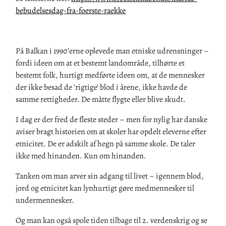
bebudelsesdag-fra-foerste-raekke
På Balkan i 1990’erne oplevede man etniske udrensninger –
fordi ideen om at et bestemt landområde, tilhørte et
bestemt folk, hurtigt medførte ideen om, at de mennesker
der ikke besad de ’rigtige’ blod i årene, ikke havde de
samme rettigheder. De måtte flygte eller blive skudt.
I dag er der fred de fleste steder – men for nylig har danske
aviser bragt historien om at skoler har opdelt eleverne efter
etnicitet. De er adskilt af hegn på samme skole. De taler
ikke med hinanden. Kun om hinanden.
Tanken om man arver sin adgang til livet – igennem blod,
jord og etnicitet kan lynhurtigt gøre medmennesker til
undermennesker.
Og man kan også spole tiden tilbage til 2. verdenskrig og se