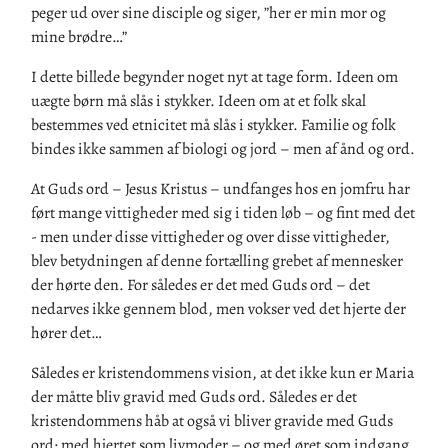
peger ud over sine disciple og siger, ”her er min mor og
mine brødre…”
I dette billede begynder noget nyt at tage form. Ideen om
uægte børn må slås i stykker. Ideen om at et folk skal
bestemmes ved etnicitet må slås i stykker. Familie og folk
bindes ikke sammen af biologi og jord – men af ånd og ord.
At Guds ord – Jesus Kristus – undfanges hos en jomfru har
ført mange vittigheder med sig i tiden løb – og fint med det
- men under disse vittigheder og over disse vittigheder,
blev betydningen af denne fortælling grebet af mennesker
der hørte den. For således er det med Guds ord – det
nedarves ikke gennem blod, men vokser ved det hjerte der
hører det…
Således er kristendommens vision, at det ikke kun er Maria
der måtte bliv gravid med Guds ord. Således er det
kristendommens håb at også vi bliver gravide med Guds
ord; med hjertet som livmoder – og med øret som indgang