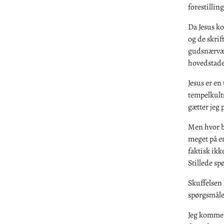
forestillin
Da Jesus k
og de skrif
gudsnærvær
hovedstaden
Jesus er en
tempelkults
gætter jeg 
Men hvor b
meget på en
faktisk ikk
Stillede sp
Skuffelsen 
spørgsmålet
Jeg kommer 