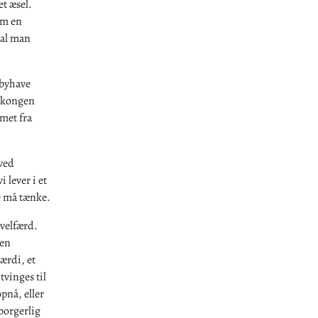
et æsel.
om en
kal man
sbyhave
erkongen
met fra
 ved
 lever i et
ke må tænke.
velfærd.
 en
ærdi, et
tvinges til
opnå, eller
borgerlig