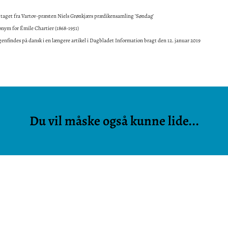
r taget fra Vartov-præsten Niels Grønkjærs prædikensamling ’Søndag’
nym for Émile Chartier (1868-1951)
genfindes på dansk i en længere artikel i Dagbladet Information bragt den 12. januar 2019
Du vil måske også kunne lide...