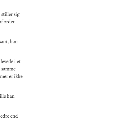
tiller sig
af ordet
ssant, han
levede i et
et samme
mer er ikke
ille han
bedre end