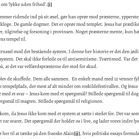
g om ’lykke uden frihed’.
[i]
ommer ridende ind på sit æsel, gør han oprør mod præsterne, ypperst
tkloge. De gamle dogmer. Det er oprør mod templet. Jesus har prædike
, tilgivelse og forsoning i provinsen. Noget præsterne mente, kun hø
s tempel til.
 trussel mod det bestående system. I denne her historie er det den jød
ystem. Det skal ikke forlede os til antisemitisme. Tværtimod. Var det 
på, at det var velfærdspræsterne der stod for skud.
lev de skuffede. Dem alle sammen. En enkelt mand med 12 venner fyl
 tempelplads, der mest af alt minder om roskildefestivallen. Og Jesu
e med et svar – Jesus kom med et spørgsmål? Stillede spørgsmål til do
ørgsmål til magten. Stillede spørgsmål til religionen.
kom, da Jesus ikke kom med et system at sætte i stedet for. Det var so
 var svaret. Det spørgsmål der holder os i live, og lader vores indre l
her til at tænke på den franske Alain
[ii]
, hvis politiske essays formul