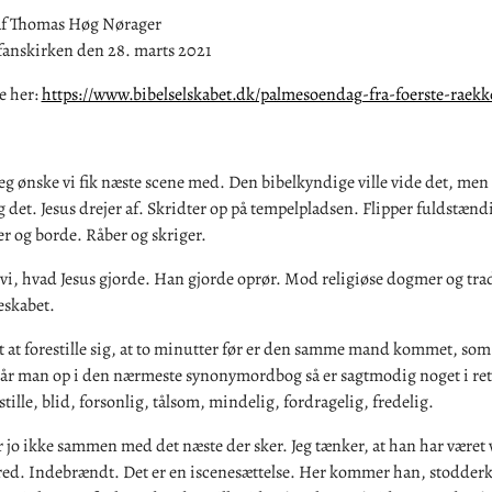
af Thomas Høg Nørager
efanskirken den 28. marts 2021
e her:
https://www.bibelselskabet.dk/palmesoendag-fra-foerste-raekk
jeg ønske vi fik næste scene med. Den bibelkyndige ville vide det, men
eg det. Jesus drejer af. Skridter op på tempelpladsen. Flipper fuldstænd
r og borde. Råber og skriger.
i, hvad Jesus gjorde. Han gjorde oprør. Mod religiøse dogmer og trad
skabet.
t at forestille sig, at to minutter før er den samme mand kommet, so
lår man op i den nærmeste synonymordbog så er sagtmodig noget i re
 stille, blid, forsonlig, tålsom, mindelig, fordragelig, fredelig.
jo ikke sammen med det næste der sker. Jeg tænker, at han har været 
ed. Indebrændt. Det er en iscenesættelse. Her kommer han, stodder