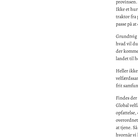
provinsen. 
Ikke et hu
traktor fra
passe på at
Grundtvig 
hvad vil d
der kommer
landet til 
Heller ikke
velfærdssam
frit samfun
Findes der
Global vel
opfattelse,
overordnet 
at tjene. S
hvornår vi 