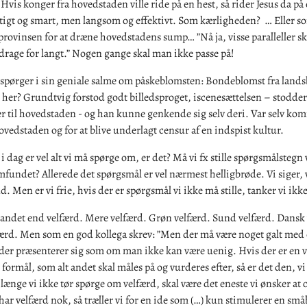
Hvis konger fra hovedstaden ville ride på en hest, så rider Jesus da på 
rtigt og smart, men langsom og effektivt. Som kærligheden? … Eller s
 provinsen for at dræne hovedstadens sump… ”Nå ja, visse paralleller s
 drage for langt.” Nogen gange skal man ikke passe på!
spørger i sin geniale salme om påskeblomsten: Bondeblomst fra land
u her? Grundtvig forstod godt billedsproget, iscenesættelsen – stodd
 til hovedstaden - og han kunne genkende sig selv deri. Var selv kom
hovedstaden og for at blive underlagt censur af en indspist kultur.
 i dag er vel alt vi må spørge om, er det? Må vi fx stille spørgsmålstegn
fundet? Allerede det spørgsmål er vel nærmest helligbrøde. Vi siger, vi
d. Men er vi frie, hvis der er spørgsmål vi ikke må stille, tanker vi ik
 andet end velfærd. Mere velfærd. Grøn velfærd. Sund velfærd. Dansk 
færd. Men som en god kollega skrev: ”Men der må være noget galt med
 der præsenterer sig som om man ikke kan være uenig. Hvis der er en v
formål, som alt andet skal måles på og vurderes efter, så er det den, vi 
å længe vi ikke tør spørge om velfærd, skal være det eneste vi ønsker at 
har velfærd nok, så træller vi for en ide som (…) kun stimulerer en små