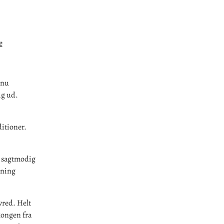
e
 nu
ig ud.
itioner.
m sagtmodig
tning
vred. Helt
kongen fra