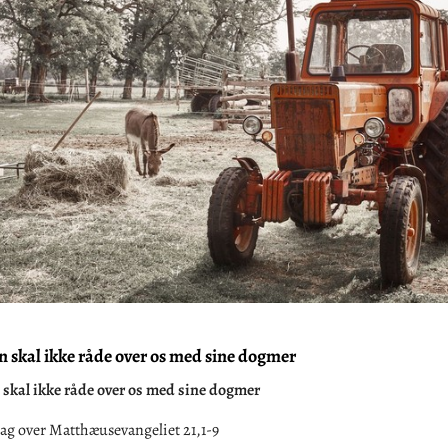
n skal ikke råde over os med sine dogmer
 skal ikke råde over os med sine dogmer
g over Matthæusevangeliet 21,1-9