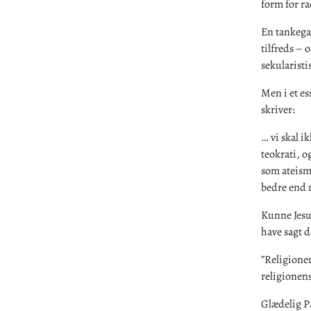
form for r
En tankegan
tilfreds – 
sekularisti
Men i et es
skriver:
… vi skal i
teokrati, 
som ateism
bedre end 
Kunne Jesus
have sagt d
”Religione
religionens
Glædelig 