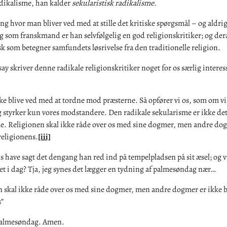
adikalisme, han kalder
sekularistisk radikalisme
.
g hvor man bliver ved med at stille det kritiske spørgsmål – og aldrig s
og som franskmand er han selvfølgelig en god religionskritiker; og der
sk som betegner samfundets løsrivelse fra den traditionelle religion.
say skriver denne radikale religionskritiker noget for os særlig intere
kke blive ved med at tordne mod præsterne. Så opfører vi os, som om vi 
og styrker kun vores modstandere. Den radikale sekularisme er ikke d
e. Religionen skal ikke råde over os med sine dogmer, men andre dog
religionens.
[iii]
 have sagt det dengang han red ind på tempelpladsen på sit æsel; og v
et i dag? Tja, jeg synes det lægger en tydning af palmesøndag nær…
n skal ikke råde over os med sine dogmer, men andre dogmer er ikke 
”
Palmesøndag. Amen.