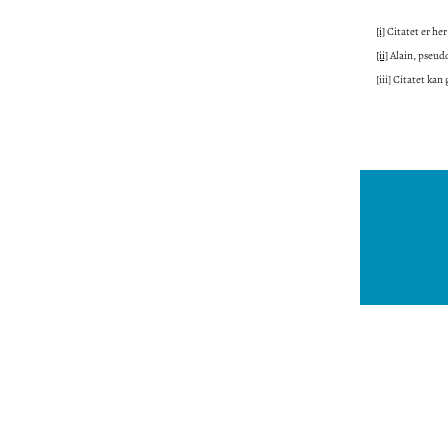
[i]
Citatet er he
[ii]
Alain, pseudo
[iii]
Citatet kan 