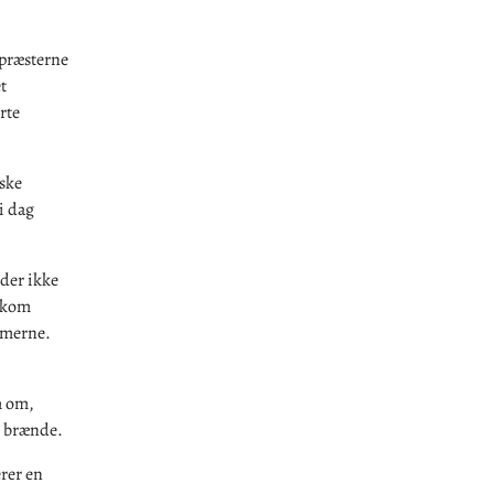
epræsterne
t
rte
iske
i dag
der ikke
s kom
gmerne.
m om,
ys brænde.
erer en