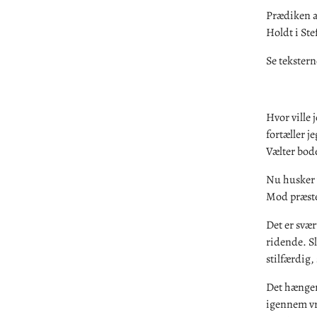
Prædiken 
Holdt i St
Se tekstern
Hvor ville 
fortæller j
Vælter bode
Nu husker v
Mod præste
Det er svær
ridende. S
stilfærdig,
Det hænger 
igennem vr