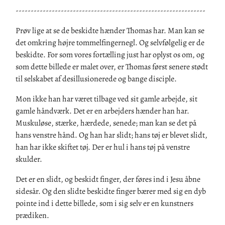
---------------------------------------------------------------
Prøv lige at se de beskidte hænder Thomas har. Man kan se
det omkring højre tommelfingernegl. Og selvfølgelig er de
beskidte. For som vores fortælling just har oplyst os om, og
som dette billede er malet over, er Thomas først senere stødt
til selskabet af desillusionerede og bange disciple.
Mon ikke han har været tilbage ved sit gamle arbejde, sit
gamle håndværk. Det er en arbejders hænder han har.
Muskuløse, stærke, hærdede, senede; man kan se det på
hans venstre hånd. Og han har slidt; hans tøj er blevet slidt,
han har ikke skiftet tøj. Der er hul i hans tøj på venstre
skulder.
Det er en slidt, og beskidt finger, der føres ind i Jesu åbne
sidesår. Og den slidte beskidte finger bærer med sig en dyb
pointe ind i dette billede, som i sig selv er en kunstners
prædiken.