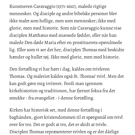
Kunstneren Caravaggio (1571-1610), malede rigtige
mennesker. Og disciple og andre bibelske personer blev
ikke malet som hellige, men som mennesker; ikke med
glorie, men med historie. Som når Caravaggio kunne vise
disciplen Matthæus med snavsede fødder, eller når han
malede Den døde Maria efter en prostituerets opsvulmede
lig. Eller som vi ser det her, disciplen Thomas med beskidte
hænder og hullet tøj. Ikke med glorie, men med historie.
Den fortælling vi har hørt i dag, kaldes om tvivleren
Thomas. Og maleriet kaldes også St. Thomas’ tvivl. Men det
kan godt gøre mig irriteret. Fordi man igennem
kirkehistorien og traditionen, har fjernet fokus fra det
smukke - fra evangeliet - i denne fortælling.
Kirken har historisk set, med denne fortælling i
baghånden, gjort kristendommen til et spørgsmål om tvivl
over for tro. Det er godt at tro, det er skidt at tvivle.
Disciplen Thomas repræsenterer tvivlen og er det dårlige