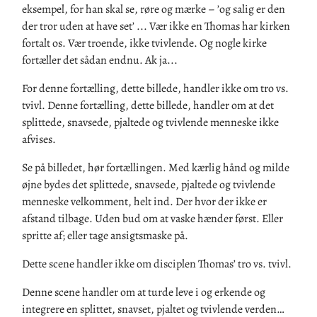
eksempel, for han skal se, røre og mærke – ’og salig er den
der tror uden at have set’ ... Vær ikke en Thomas har kirken
fortalt os. Vær troende, ikke tvivlende. Og nogle kirke
fortæller det sådan endnu. Ak ja...
For denne fortælling, dette billede, handler ikke om tro vs.
tvivl. Denne fortælling, dette billede, handler om at det
splittede, snavsede, pjaltede og tvivlende menneske ikke
afvises.
Se på billedet, hør fortællingen. Med kærlig hånd og milde
øjne bydes det splittede, snavsede, pjaltede og tvivlende
menneske velkomment, helt ind. Der hvor der ikke er
afstand tilbage. Uden bud om at vaske hænder først. Eller
spritte af; eller tage ansigtsmaske på.
Dette scene handler ikke om disciplen Thomas’ tro vs. tvivl.
Denne scene handler om at turde leve i og erkende og
integrere en splittet, snavset, pjaltet og tvivlende verden…