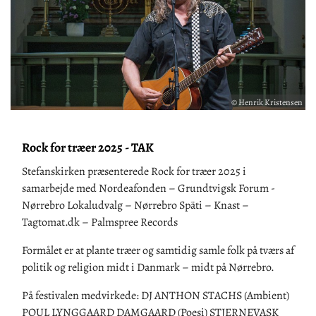
© Henrik Kristensen
Rock for træer 2025 - TAK
Stefanskirken præsenterede Rock for træer 2025 i
samarbejde med Nordeafonden – Grundtvigsk Forum -
Nørrebro Lokaludvalg – Nørrebro Späti – Knast –
Tagtomat.dk – Palmspree Records
Formålet er at plante træer og samtidig samle folk på tværs af
politik og religion midt i Danmark – midt på Nørrebro.
På festivalen medvirkede: DJ ANTHON STACHS (Ambient)
POUL LYNGGAARD DAMGAARD (Poesi) STJERNEVASK