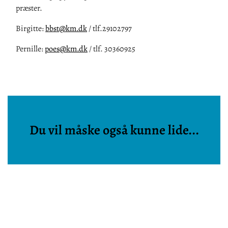
præster.
Birgitte:
bbst@km.dk
/ tlf.29102797
Pernille:
poes@km.dk
/ tlf. 30360925
Du vil måske også kunne lide...