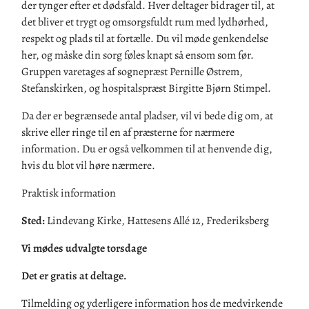
der tynger efter et dødsfald. Hver deltager bidrager til, at
det bliver et trygt og omsorgsfuldt rum med lydhørhed,
respekt og plads til at fortælle. Du vil møde genkendelse
her, og måske din sorg føles knapt så ensom som før.
Gruppen varetages af sognepræst Pernille Østrem,
Stefanskirken, og hospitalspræst Birgitte Bjørn Stimpel.
Da der er begrænsede antal pladser, vil vi bede dig om, at
skrive eller ringe til en af præsterne for nærmere
information. Du er også velkommen til at henvende dig,
hvis du blot vil høre nærmere.
Praktisk information
Sted:
Lindevang Kirke, Hattesens Allé 12, Frederiksberg
Vi mødes u
dvalgte torsdage
Det er gratis at deltage.
Tilmelding og yderligere information hos de medvirkende