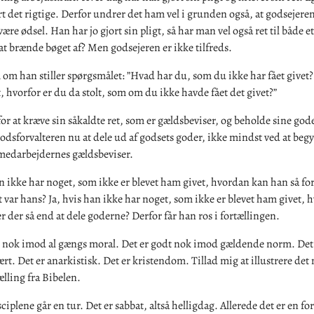
rt det rigtige. Derfor undrer det ham vel i grunden også, at godsejere
ære ødsel. Han har jo gjort sin pligt, så har man vel også ret til både et
t brænde bøget af? Men godsejeren er ikke tilfreds.
 om han stiller spørgsmålet: ”Hvad har du, som du ikke har fået givet
t, hvorfor er du da stolt, som om du ikke havde fået det givet?”
 for at kræve sin såkaldte ret, som er gældsbeviser, og beholde sine god
dsforvalteren nu at dele ud af godsets goder, ikke mindst ved at beg
medarbejdernes gældsbeviser.
n ikke har noget, som ikke er blevet ham givet, hvordan kan han så for
var hans? Ja, hvis han ikke har noget, som ikke er blevet ham givet,
 der så end at dele goderne? Derfor får han ros i fortællingen.
t nok imod al gængs moral. Det er godt nok imod gældende norm. Det
rt. Det er anarkistisk. Det er kristendom. Tillad mig at illustrere det
lling fra Bibelen.
sciplene går en tur. Det er sabbat, altså helligdag. Allerede det er en fo