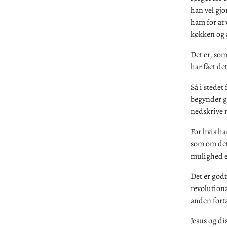
han vel gjo
ham for at v
køkken og a
Det er, som
har fået de
Så i stedet
begynder go
nedskrive 
For hvis ha
som om det 
mulighed er
Det er god
revolutionæ
anden fortæ
Jesus og di