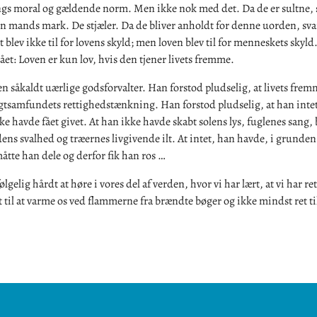
gs moral og gældende norm. Men ikke nok med det. Da de er sultne, 
n mands mark. De stjæler. Da de bliver anholdt for denne uorden, svar
blev ikke til for lovens skyld; men loven blev til for menneskets skyld.
et: Loven er kun lov, hvis den tjener livets fremme.
en såkaldt uærlige godsforvalter. Han forstod pludselig, at livets frem
igtsamfundets rettighedstænkning. Han forstod pludselig, at han inte
e havde fået givet. At han ikke havde skabt solens lys, fuglenes sang
dens svalhed og træernes livgivende ilt. At intet, han havde, i grunden
åtte han dele og derfor fik han ros …
ølgelig hårdt at høre i vores del af verden, hvor vi har lært, at vi har ret
 til at varme os ved flammerne fra brændte bøger og ikke mindst ret til