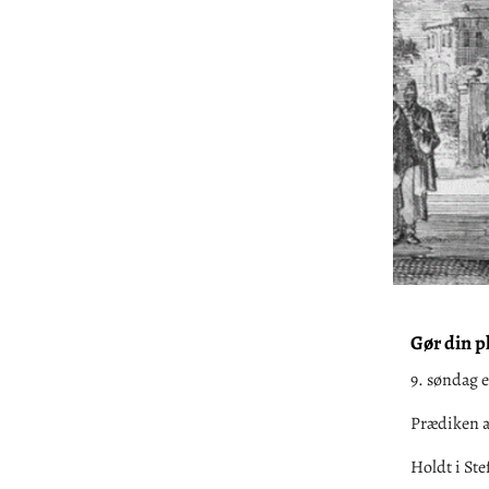
Gør din pl
9. søndag e
Prædiken 
Holdt i St