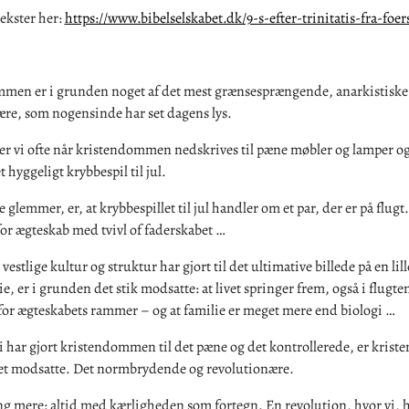
ekster her:
https://www.bibelselskabet.dk/9-s-efter-trinitatis-fra-foer
men er i grunden noget af det mest grænsesprængende, anarkistiske
ære, som nogensinde har set dagens lys.
r vi ofte når kristendommen nedskrives til pæne møbler og lamper og
t hyggeligt krybbespil til jul.
e glemmer, er, at krybbespillet til jul handler om et par, der er på flugt
or ægteskab med tvivl of faderskabet …
vestlige kultur og struktur har gjort til det ultimative billede på en lill
e, er i grunden det stik modsatte: at livet springer frem, også i flugte
for ægteskabets rammer – og at familie er meget mere end biologi …
i har gjort kristendommen til det pæne og det kontrollerede, er kris
t modsatte. Det normbrydende og revolutionære.
ng mere: altid med kærligheden som fortegn. En revolution, hvor vi, h