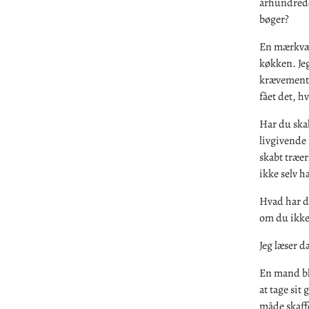
århundrede,
bøger?
En mærkværd
køkken. Jeg
krævemental
fået det, h
Har du skab
livgivende 
skabt træer
ikke selv h
Hvad har du
om du ikke 
Jeg læser d
En mand bli
at tage sit
måde skaff