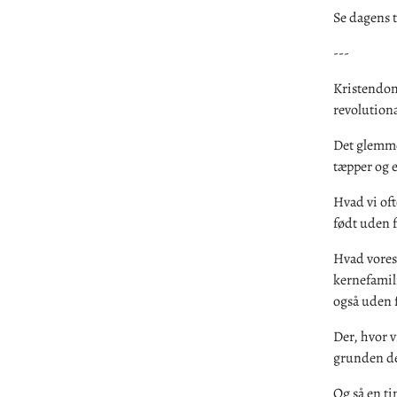
Se dagens t
---
Kristendom
revolution
Det glemme
tæpper og e
Hvad vi oft
født uden f
Hvad vores 
kernefamili
også uden 
Der, hvor v
grunden de
Og så en ti