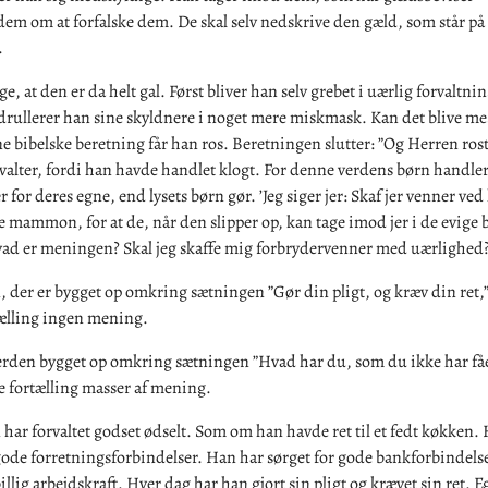
em om at forfalske dem. De skal selv nedskrive den gæld, som står på
.
e, at den er da helt gal. Først bliver han selv grebet i uærlig forvaltni
drullerer han sine skyldnere i noget mere miskmask. Kan det blive me
 bibelske beretning får han ros. Beretningen slutter: ”Og Herren ros
valter, fordi han havde handlet klogt. For denne verdens børn handler
r for deres egne, end lysets børn gør. ’Jeg siger jer: Skaf jer venner ved
 mammon, for at de, når den slipper op, kan tage imod jer i de evige bo
vad er meningen? Skal jeg skaffe mig forbrydervenner med uærlighed
, der er bygget op omkring sætningen ”Gør din pligt, og kræv din ret,”
ælling ingen mening.
erden bygget op omkring sætningen ”Hvad har du, som du ikke har fåe
e fortælling masser af mening.
 har forvaltet godset ødselt. Som om han havde ret til et fedt køkken.
gode forretningsforbindelser. Han har sørget for gode bankforbindels
billig arbejdskraft. Hver dag har han gjort sin pligt og krævet sin ret. E