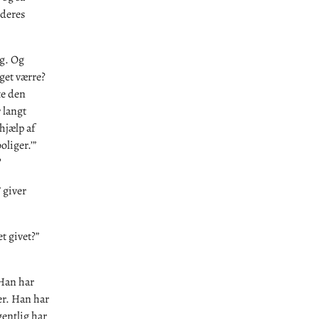
 deres
ng. Og
get værre?
te den
 langt
 hjælp af
liger.’”
?
 giver
t givet?”
 Han har
er. Han har
gentlig har