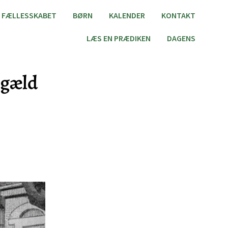
FÆLLESSKABET
BØRN
KALENDER
KONTAKT
LÆS EN PRÆDIKEN
DAGENS
ngæld