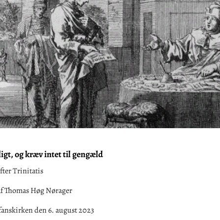
igt, og kræv intet til gengæld
fter Trinitatis
af Thomas Høg Nørager
efanskirken den 6. august 2023