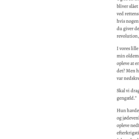
bliver slåe
ved rettens
hvis nogen 
du giver de
revolution,
I vores lill
min oldemor
opleve at e
det? Men hv
var nedskrev
Skal vi dra
gengæld.”
Hun havde 
og jødevenl
opleve ned
efterkrigst