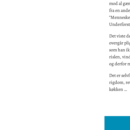
mod al gæn
fra en ande
”Mennesket 
Underforstå
Det viste d
overgår pl
som han ikk
rislen, vin
og derfor m
Det er selvf
rigdom, ret
køkken …