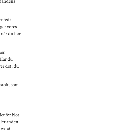
hinandens
t fedt
iger vores
 når du har
nes
 Har du
ver det, du
 stolt, som
et for blot
eller anden
 og så