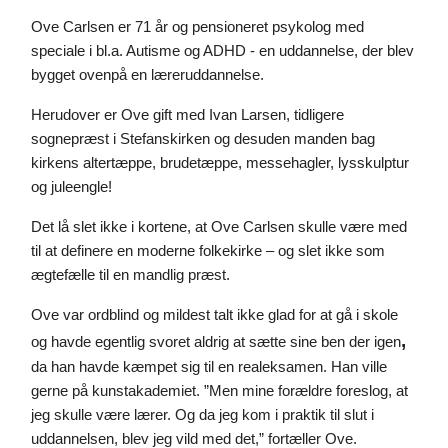
Ove Carlsen er 71 år og pensioneret psykolog med 
speciale i bl.a. Autisme og ADHD - en uddannelse, der blev 
bygget ovenpå en læreruddannelse.
Herudover er Ove gift med Ivan Larsen, tidligere 
sognepræst i Stefanskirken og desuden manden bag 
kirkens altertæppe, brudetæppe, messehagler, lysskulptur 
og juleengle!
Det lå slet ikke i kortene, at Ove Carlsen skulle være med 
til at definere en moderne folkekirke – og slet ikke som 
ægtefælle til en mandlig præst. 
Ove var ordblind og mildest talt ikke glad for at gå i skole 
,
og havde egentlig svoret aldrig at sætte sine ben der igen
da han havde kæmpet sig til en realeksamen. Han ville 
gerne på kunstakademiet. ”Men mine forældre foreslog, at 
jeg skulle være lærer. Og da jeg kom i praktik til slut i 
uddannelsen, blev jeg vild med det,” fortæller Ove.