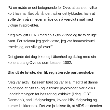
På en måde er det betegnende for Ove, at uanset hvilke 
kort han har fået på hånden, så er det lykkedes ham at 
spille dem på sin egen måde og nå værdigt i mål med 
vigtige livsprojekter.
”Jeg blev gift i 1973 med en skøn kvinde og fik to dejlige 
børn. For selvom jeg godt vidste, jeg var homoseksuel, 
troede jeg, det ville gå over!”
Det gjorde det dog ikke, og i åbenhed og dialog med sin 
kone, sprang Ove ud som bøsse i 1982.
Blandt de første, der fik registrerede partnerskaber
”Jeg var aktiv i bøssemiljøet og var bl.a. med til at danne 
en gruppe af bøsse- og lesbiske psykologer, var aktiv i 
Landsforeningen for bøsser og lesbiske (i dag LGBT 
Danmark), sad i rådgivningen, lavede HIV-rådgivning og 
kurser i sikker sex. Det var jo i disse år, at AIDS-epidemien 