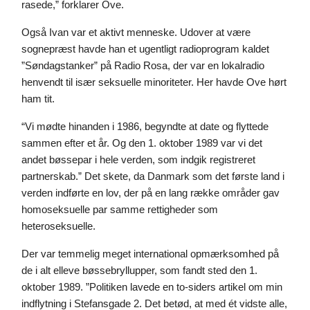
rasede,” forklarer Ove.
Også Ivan var et aktivt menneske. Udover at være 
sognepræst havde han et ugentligt radioprogram kaldet 
”Søndagstanker” på Radio Rosa, der var en lokalradio 
henvendt til især seksuelle minoriteter. Her havde Ove hørt 
ham tit.
“Vi mødte hinanden i 1986, begyndte at date og flyttede 
sammen efter et år. Og den 1. oktober 1989 var vi det 
andet bøssepar i hele verden, som indgik registreret 
partnerskab.” Det skete, da Danmark som det første land i 
verden indførte en lov, der på en lang række områder gav 
homoseksuelle par samme rettigheder som 
heteroseksuelle.
Der var temmelig meget international opmærksomhed på 
de i alt elleve bøssebryllupper, som fandt sted den 1. 
oktober 1989. ”Politiken lavede en to-siders artikel om min 
indflytning i Stefansgade 2. Det betød, at med ét vidste alle, 