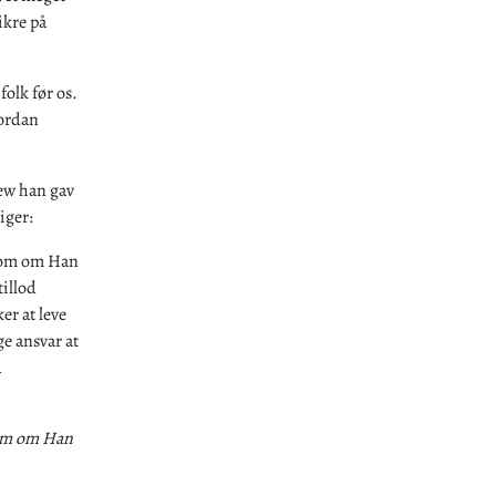
ikre på
folk før os.
vordan
iew han gav
iger:
, som om Han
tillod
er at leve
ge ansvar at
d
 som om Han