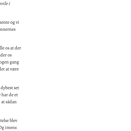
vile i
mente og vi
ønnernes
le os at der
ader os
Nogen gang
det at være
 dybest set
 har de et
, at sådan
telse blev
 Og imens