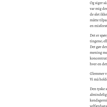
Og siger så
var mig der
de slet ikk
måtte tilpas
en misforstå
Det er spø
tingene; e
Det gør dem
mening med 
koncentrati
hver en det
Glemmer vi 
Vi må holde
Den tyske s
almindelig
kendsgernin
velfærdssta