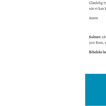
Glædelig 75
når vi kan
Amen
Salmer:
281
300 Kom, s
Bibelske l