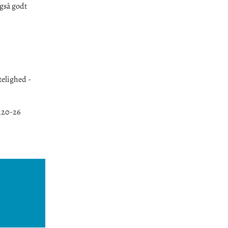
også godt
telighed -
7,20-26