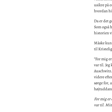
usikre på o
hvordan his
Da er det g
Som også h
historien v
Måske kunne
til Kristel
”For mig er
var til. Jeg
Auschwitz. 
videre efte
sørge for, 
højtuddann
For mig er 
var til. Min