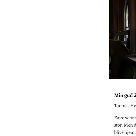
Min gud åb
Thomas Høg
Kære venner
stor. Men de
blive hjemm