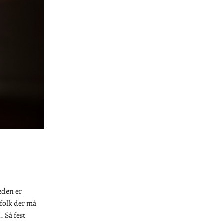
æden er
g folk der må
. Så fest