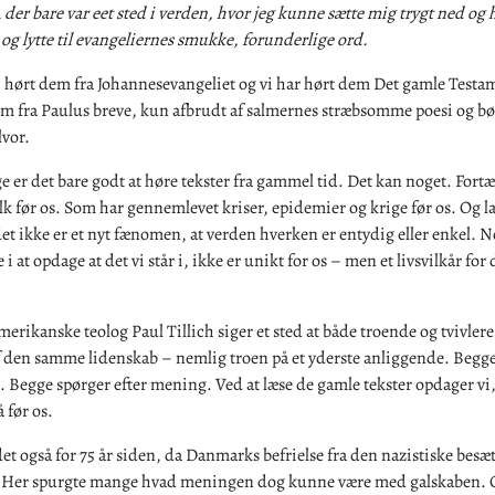
m
der bare var eet sted i verden, hvor jeg kunne sætte mig trygt ned og h
g lytte til evangeliernes smukke, forunderlige ord.
i hørt dem fra Johannesevangeliet og vi har hørt dem Det gamle Testa
em fra Paulus breve, kun afbrudt af salmernes stræbsomme poesi og b
lvor.
 er det bare godt at høre tekster fra gammel tid. Det kan noget. Fortæl
olk før os. Som har gennemlevet kriser, epidemier og krige før os. Og l
et ikke er et nyt fænomen, at verden hverken er entydig eller enkel. 
e i at opdage at det vi står i, ikke er unikt for os – men et livsvilkår for 
erikanske teolog Paul Tillich siger et sted at både troende og tvivlere
f den samme lidenskab – nemlig troen på et yderste anliggende. Begge
et. Begge spørger efter mening. Ved at læse de gamle tekster opdager vi
 før os.
et også for 75 år siden, da Danmarks befrielse fra den nazistiske besæt
t. Her spurgte mange hvad meningen dog kunne være med galskaben.