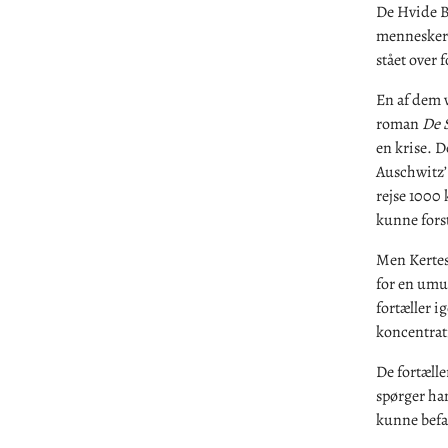
De Hvide B
mennesker 
stået over 
En af dem v
roman
De 
en krise. D
Auschwitz’
rejse 1000 
kunne fors
Men Kertesz
for en umul
fortæller 
koncentrat
De fortælle
spørger han
kunne befa