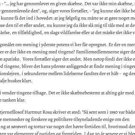
: - ”… jeg har gennemlevet en given skæbne. Det var ikke min skæbne,
 gennemlevede den”, og, siger vores fortæller, - ”jeg kunne slet ikke be
e kunne få det ind i hovedet: at jeg følgelig nu måtte se at gøre noget 
se den til et eller andet, nu kunne jeg da ikke slå mig til tåls med at de
else, en tilfældighed, en slags vildfarelse eller at det måske slet ikke v
rgsmålet om mening i yderste potens vi her får opregnet. Er der en m
ller er der ikke en mening med tingene? Familiemedlemmerne siger det
 apatiske. Vores fortæller siger det andet. Men netop fordi der ikke e
tingene, bliver det hans yderste anliggende at finde mening i tingen
onslejren, i sekunderne mellem lidelserne fandtes der et håb - og de
alje huskes klart.
vender tingene tilbage. Det er ikke skæbnebestemt at alting går mod 
 tanken klar.
tjernefilosof Hartmut Rosa skriver et sted: ”Så sent som i 1990 var både
e mennesker og forskere og politikere tilsyneladende enige om den
g at sørøveri og tortur var noget der hørte fortiden til, hvorimod d
ten var elementer af nutiden og fremtiden. I dag 30 år senere er vi bl