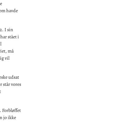
e
som havde
. I sin
har stået i
l
iet, må
g vil
neske udsat
 står vores
t
 Forbløffet
n jo ikke