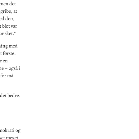
 men det
gribe, at
med den,
t blot var
ar sket.”
ening med
 første.
r en
e – også i
rfor må
det bedre.
emokrati og
evet meget