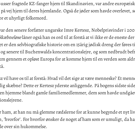
usser fragtede KZ-fanger hjem til Skandinavien, var andre europæisk
på vej hjem til deres hjemlande. Også de jøder som havde overlevet, 
for et uhyrligt folkemord.
ar den senere forfatter ungarske Imre Kertesz, Nobelprisvinder i 2002
Skæbneløse
låner også han os ord til at forstå at vi ikke er de eneste der 
et er den selvbiografiske historie om en 15årig jødisk dreng der føres ti
 og senere til Buchenwalds koncentrationslejre, og som nedbrudt befr
km gennem et opløst Europa for at komme hjem til en verden som aldri
tå.
 vil have os til at forstå: Hvad vil det sige at være menneske? Et men
ig skæbne? Dette er Kertesz yderste anliggende. På bogens sidste sider
igen hjemme blandt gamle familiemedlemmer, dem som havde undgåe
ionslejrene.
r ham, at han nu må glemme rædslerne for at kunne begynde et nyt liv.
, ’hvorfor’. For hvorfor ønsker de noget af ham som er umuligt, da ha
le over sin hukommelse.