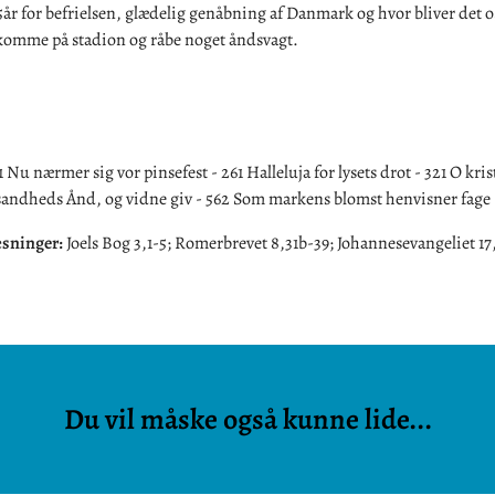
år for befrielsen, glædelig genåbning af Danmark og hvor bliver det 
 komme på stadion og råbe noget åndsvagt.
 Nu nærmer sig vor pinsefest - 261 Halleluja for lysets drot - 321 O kris
andheds Ånd, og vidne giv - 562 Som markens blomst henvisner fage
æsninger:
Joels Bog 3,1-5; Romerbrevet 8,31b-39; Johannesevangeliet 1
Du vil måske også kunne lide...