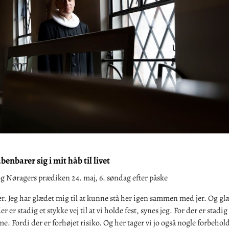
enbarer sig i mit håb til livet
 Nøragers prædiken 24. maj, 6. søndag efter påske
. Jeg har glædet mig til at kunne stå her igen sammen med jer. Og gl
r er stadig et stykke vej til at vi holde fest, synes jeg. For der er stadi
e. Fordi der er forhøjet risiko. Og her tager vi jo også nogle forbehold