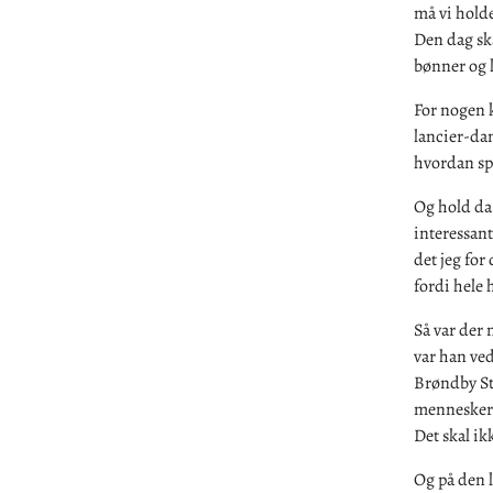
må vi holde
Den dag ska
bønner og 
For nogen k
lancier-dan
hvordan sp
Og hold da 
interessant
det jeg for 
fordi hele 
Så var der 
var han ved
Brøndby St
mennesker h
Det skal ikk
Og på den 