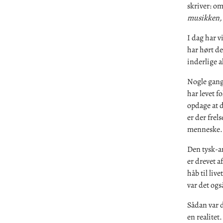
skriver: o
musikken, o
I dag har v
har hørt d
inderlige a
Nogle gange
har levet f
opdage at d
er der frels
menneske.
Den tysk-am
er drevet a
håb til liv
var det også
Sådan var d
en realite