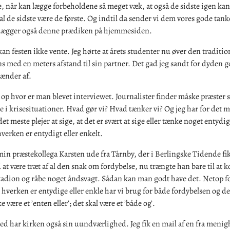
, når kan lægge forbeholdene så meget væk, at også de sidste igen ka
l de sidste være de første. Og indtil da sender vi dem vores gode tank
lægger også denne prædiken på hjemmesiden.
an festen ikke vente. Jeg hørte at årets studenter nu øver den traditio
s med en meters afstand til sin partner. Det gad jeg sandt for dyden g
ænder af.
op hvor er man blevet interviewet. Journalister finder måske præster s
e i krisesituationer. Hvad gør vi? Hvad tænker vi? Og jeg har for det m
det meste plejer at sige, at det er svært at sige eller tænke noget entydi
hverken er entydigt eller enkelt.
min præstekollega Karsten ude fra Tårnby, der i Berlingske Tidende fik
 at være træt af al den snak om fordybelse, nu trængte han bare til at
adion og råbe noget åndsvagt. Sådan kan man godt have det. Netop fo
verken er entydige eller enkle har vi brug for både fordybelsen og det
e være et ’enten eller’; det skal være et ’både og’.
led har kirken også sin uundværlighed. Jeg fik en mail af en fra men