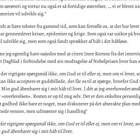
m sørøveri og tortur nu også er så fortidige størrelser, … vi er blevet us
torien vil udvikle sig.”
odt at høre tekster fra gammel tid, som kan fortælle os, at der har levet 
ar gennemlevet kriser, epidemier og krige. Som også var usikre på h
il udvikle sig, men som også fandt sprækker af håb i det håbløse.
 jeg egentlig have nøjedes med at citere Imre Kertesz fra det interv
igt Dagblad i forbindelse med sin modtagelse af Nobelprisen hvor han s
 det vigtigste spørgsmål ikke, om Gud er til eller ej, men om vi lever
 kan ikke acceptere et gudsbillede, der får os til at spørge, hvorfor Gud 
Min gud åbenbarer sig i mit håb til livet. I dét at jeg overhovedet ønsk
r »overlevelsen«. Resten er op til mig selv. Det er den enkeltes personli
at godhed ikke bare er noget, man diskuterer på det abstrakte plan me
ede venner, men udmønter sig i handling”
det vigtigste spørgsmål ikke, om Gud er til eller ej, men om vi lever,
 gud åbenbarer sig i mit håb til livet.