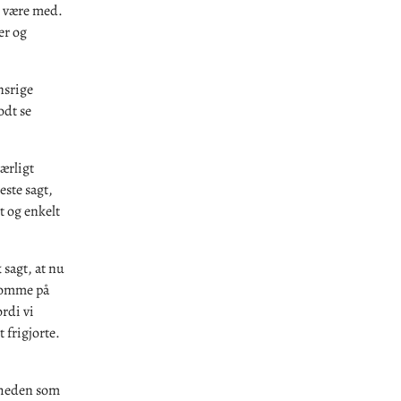
n være med.
er og
nsrige
odt se
ærligt
este sagt,
gt og enkelt
 sagt, at nu
 komme på
rdi vi
 frigjorte.
igheden som