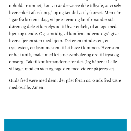
ophold i rummet, kan vi i år desværre ikke tilbyde, at vi selv
hver enkelt af os kan gå op og tænde lys i lyskorset. Men når
I går fra kirken i dag, vil præsterne og konfirmander stå i
døren og dele et kertelys ud til hver enkelt, til at tage med
hjem og tænde. Og samtidig vil konfirmanderne også give
hver af jer en sten med hjem. Det er en mindesten, en
trøstesten, en krammesten, til at have i lommen. Hver sten
er helt unik, malet med kristne symboler og ord til trøst og
omsorg. Tak til konfirmanderne for det. Jeg håber at I alle
vil tage imod en sten og tage den med videre på jeres vej.
Guds fred være med dem, der gået foran os. Guds fred være
med os alle. Amen.