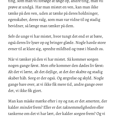
ting, som man vil forsøge at følge op, andre ting, man vil
prøve at undgå. Har man mistet en ven, kan man ikke
tænke på den ven, uden at tænke på deres holdninger,
egenskaber, deres valg, som man var vidne til og stadig
bevidner, så længe man tænker på dem.
Selv de unge vi har mistet, hvor tungt det end er at bære,
også deres liv lyser op og bringer glæde. Nogle havde store
evner til at klare sig, spredte mildhed og trøst i blandt os.
Når vi tænker på den vi har mistet. Så kommer sorgen
nogen gange først. Men ofte kommer den dødes liv først:
Alt det vi lærte, alt det dejlige, at det der skabte og stadig
skaber håb. Sorg er der også. Og ærgrelse og skyld. Nogle
gange bare over, at vi ikke fik mere tid, andre gange over
det, vi ikke fik gjort.
Man kan måske mærke efter i ny og næ; er det
smerten
, der
kalder
mindet
frem? Eller er det
taknemmeligheden
eller
tankerne om det vi har lært, der kalder
sorgen
frem? Og vi