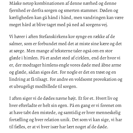
Måske netop kombinationen af denne nærhed og denne
fjernhed er derfra sorgen og smerten stammer. Døden og
kærligheden kan gå hånd i hånd, men vandringen kan være
meget hård at blive taget med på ned ad sorgens vej.
Vi hører i aften Stefanskirkens kor synge en række af de
salmer, som er forbundet med det at miste sine kære og det
at sørge. Men mange af teksterne taler også om en stor
glæde i himlen. På et andet sted af cirklen, end der hvor vi
er, der modtager himlens engle vores døde med åbne arme
og glæde, sådan siges det. For nogle er det en trøst og en
lindring at få tilsagt. For andre en voldsomt provokation og
et ubrugeligt modbillede til sorgen.
I aften siger vi de dødes navne højt. Et for et. Hvert liv og
hver efterladte er helt sin egen. På en gang er vi forenet om
at have tabt den mistede, og samtidig er hver menneskelig
fortælling og hver relation unik. Det som vi kan sige, vi har
til fælles, er at vi hver især har lært noget af de døde.