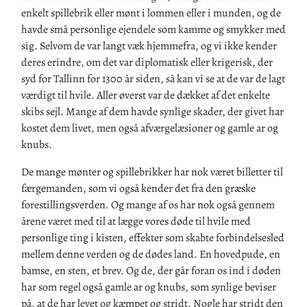
enkelt spillebrik eller mønt i lommen eller i munden, og de
havde små personlige ejendele som kamme og smykker med
sig. Selvom de var langt væk hjemmefra, og vi ikke kender
deres erindre, om det var diplomatisk eller krigerisk, der
syd for Tallinn for 1300 år siden, så kan vi se at de var de lagt
værdigt til hvile. Aller øverst var de dækket af det enkelte
skibs sejl. Mange af dem havde synlige skader, der givet har
kostet dem livet, men også afværgelæsioner og gamle ar og
knubs.
De mange mønter og spillebrikker har nok været billetter til
færgemanden, som vi også kender det fra den græske
forestillingsverden. Og mange af os har nok også gennem
årene været med til at lægge vores døde til hvile med
personlige ting i kisten, effekter som skabte forbindelsesled
mellem denne verden og de dødes land. En hovedpude, en
bamse, en sten, et brev. Og de, der går foran os ind i døden
har som regel også gamle ar og knubs, som synlige beviser
på, at de har levet og kæmpet og stridt. Nogle har stridt den