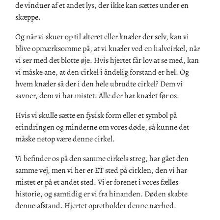
de vinduer af et andet lys, der ikke kan sættes under en
skæppe.
Og når vi skuer op til alteret eller knæler der selv, kan vi
blive opmærksomme på, at vi knæler ved en halvcirkel, når
vi ser med det blotte øje. Hvis hjertet får lov at se med, kan
vi måske ane, at den cirkel i åndelig forstand er hel. Og
hvem knæler så der i den hele ubrudte cirkel? Dem vi
savner, dem vi har mistet. Alle der har knælet før os.
Hvis vi skulle sætte en fysisk form eller et symbol på
erindringen og minderne om vores døde, så kunne det
måske netop være denne cirkel.
Vi befinder os på den samme cirkels streg, har gået den
samme vej, men vi her er ET sted på cirklen, den vi har
mistet er på et andet sted. Vi er forenet i vores fælles
historie, og samtidig er vi fra hinanden. Døden skabte
denne afstand. Hjertet opretholder denne nærhed.