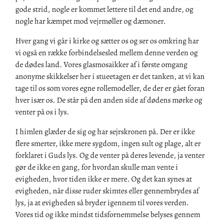
gode strid, nogle er kommet lettere til det end andre, og
nogle har kæmpet mod vejrmøller og dæmoner.
Hver gang vi går i kirke og sætter os og ser os omkring har
vi også en række forbindelsesled mellem denne verden og
de dødes land. Vores glasmosaikker af i første omgang
anonyme skikkelser her i stueetagen er det tanken, at vi kan
tage til os som vores egne rollemodeller, de der er gået foran
hver især os. De står på den anden side af dødens mørke og
venter på os i lys.
I himlen glæder de sig og har sejrskronen på. Der er ikke
flere smerter, ikke mere sygdom, ingen sult og plage, alt er
forklaret i Guds lys. Og de venter på deres levende, ja venter
gør de ikke en gang, for hvordan skulle man vente i
evigheden, hvor tiden ikke er mere. Og det kan synes at
evigheden, når disse ruder skimtes eller gennembrydes af
lys, ja at evigheden så bryder igennem til vores verden.
Vores tid og ikke mindst tidsfornemmelse belyses gennem