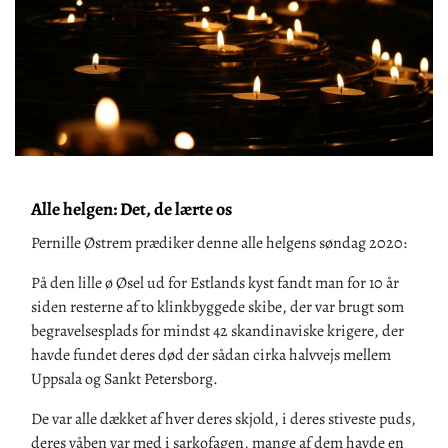
Alle helgen: Det, de lærte os
Pernille Østrem prædiker denne alle helgens søndag 2020:
På den lille ø Øsel ud for Estlands kyst fandt man for 10 år
siden resterne af to klinkbyggede skibe, der var brugt som
begravelsesplads for mindst 42 skandinaviske krigere, der
havde fundet deres død der sådan cirka halvvejs mellem
Uppsala og Sankt Petersborg.
De var alle dækket af hver deres skjold, i deres stiveste puds,
deres våben var med i sarkofagen, mange af dem havde en