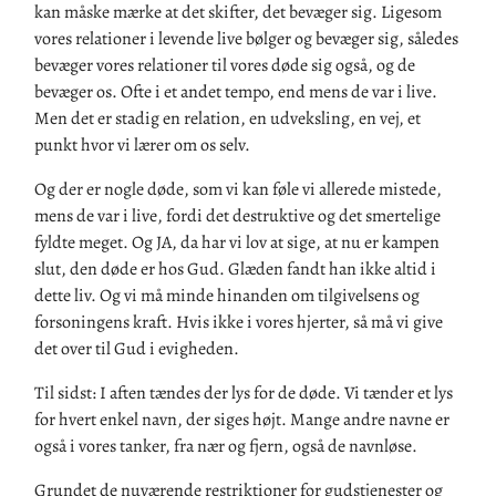
kan måske mærke at det skifter, det bevæger sig. Ligesom
vores relationer i levende live bølger og bevæger sig, således
bevæger vores relationer til vores døde sig også, og de
bevæger os. Ofte i et andet tempo, end mens de var i live.
Men det er stadig en relation, en udveksling, en vej, et
punkt hvor vi lærer om os selv.
Og der er nogle døde, som vi kan føle vi allerede mistede,
mens de var i live, fordi det destruktive og det smertelige
fyldte meget. Og JA, da har vi lov at sige, at nu er kampen
slut, den døde er hos Gud. Glæden fandt han ikke altid i
dette liv. Og vi må minde hinanden om tilgivelsens og
forsoningens kraft. Hvis ikke i vores hjerter, så må vi give
det over til Gud i evigheden.
Til sidst: I aften tændes der lys for de døde. Vi tænder et lys
for hvert enkel navn, der siges højt. Mange andre navne er
også i vores tanker, fra nær og fjern, også de navnløse.
Grundet de nuværende restriktioner for gudstjenester og