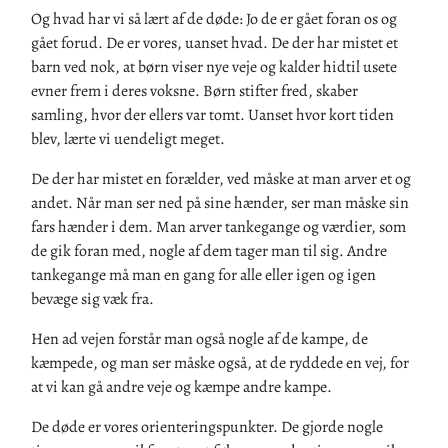
Og hvad har vi så lært af de døde: Jo de er gået foran os og
gået forud. De er vores, uanset hvad. De der har mistet et
barn ved nok, at børn viser nye veje og kalder hidtil usete
evner frem i deres voksne. Børn stifter fred, skaber
samling, hvor der ellers var tomt. Uanset hvor kort tiden
blev, lærte vi uendeligt meget.
De der har mistet en forælder, ved måske at man arver et og
andet. Når man ser ned på sine hænder, ser man måske sin
fars hænder i dem. Man arver tankegange og værdier, som
de gik foran med, nogle af dem tager man til sig. Andre
tankegange må man en gang for alle eller igen og igen
bevæge sig væk fra.
Hen ad vejen forstår man også nogle af de kampe, de
kæmpede, og man ser måske også, at de ryddede en vej, for
at vi kan gå andre veje og kæmpe andre kampe.
De døde er vores orienteringspunkter. De gjorde nogle