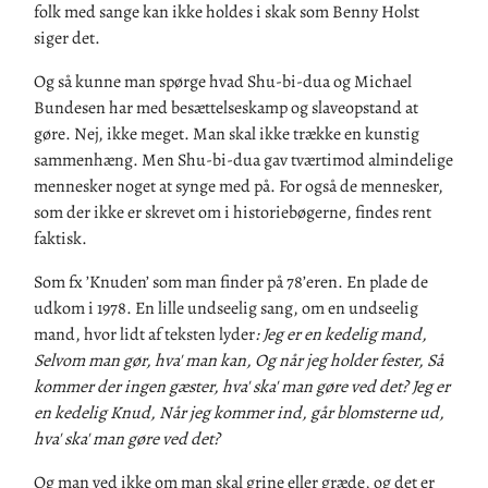
folk med sange kan ikke holdes i skak som Benny Holst
siger det.
Og så kunne man spørge hvad Shu-bi-dua og Michael
Bundesen har med besættelseskamp og slaveopstand at
gøre. Nej, ikke meget. Man skal ikke trække en kunstig
sammenhæng. Men Shu-bi-dua gav tværtimod almindelige
mennesker noget at synge med på. For også de mennesker,
som der ikke er skrevet om i historiebøgerne, findes rent
faktisk.
Som fx ’Knuden’ som man finder på 78’eren. En plade de
udkom i 1978. En lille undseelig sang, om en undseelig
mand, hvor lidt af teksten lyder
: Jeg er en kedelig mand,
Selvom man gør, hva' man kan, Og når jeg holder fester, Så
kommer der ingen gæster, hva' ska' man gøre ved det? Jeg er
en kedelig Knud, Når jeg kommer ind, går blomsterne ud,
hva' ska' man gøre ved det?
Og man ved ikke om man skal grine eller græde, og det er