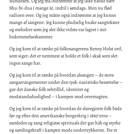
Bundesen. Og jeg må indrømme at jeg ikke havde hørt
Shu-bi-dua i mange år, indtil i søndags. Men nu flød
radioen over. Og jeg måtte også indrømme at jeg kunne
mange af sangene. Jeg kunne pludselig huske sangtekster
og melodier som jeg slet ikke vidste var lagret i mit
hukommelseskammer.
Og jeg kom til at tænke på folkesangerens Benny Holst ord,
som siger: det er nemmest at holde et folk i skak som slet
ingen sange har.
Og jeg kom til at tænke på hvordan alsangen – de store
sangarrangementer under den tysk-nazistiske besættelse –
gav det danske folk selvtillid, identitet og
modstandsduelighed – i kampen mod overmagten.
Og jeg kom til at tænke på hvordan de slavegjorte folk både
før og efter den amerikanske borgerkrig i 1860’erne –
samledes og sang religiøse spirituals der gav håb og styrke
og samlingskraft i kampen mode undertrykkerne. For et