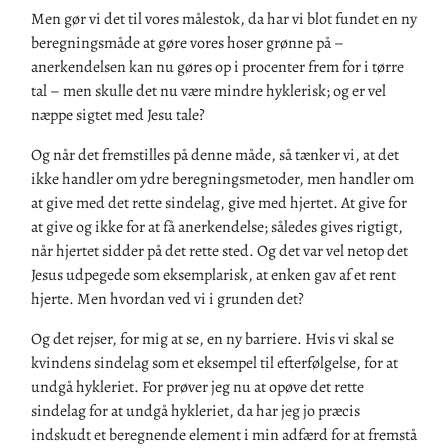
Men gør vi det til vores målestok, da har vi blot fundet en ny
beregningsmåde at gøre vores hoser grønne på –
anerkendelsen kan nu gøres op i procenter frem for i tørre
tal – men skulle det nu være mindre hyklerisk; og er vel
næppe sigtet med Jesu tale?
Og når det fremstilles på denne måde, så tænker vi, at det
ikke handler om ydre beregningsmetoder, men handler om
at give med det rette sindelag, give med hjertet. At give for
at give og ikke for at få anerkendelse; således gives rigtigt,
når hjertet sidder på det rette sted. Og det var vel netop det
Jesus udpegede som eksemplarisk, at enken gav af et rent
hjerte. Men hvordan ved vi i grunden det?
Og det rejser, for mig at se, en ny barriere. Hvis vi skal se
kvindens sindelag som et eksempel til efterfølgelse, for at
undgå hykleriet. For prøver jeg nu at opøve det rette
sindelag for at undgå hykleriet, da har jeg jo præcis
indskudt et beregnende element i min adfærd for at fremstå