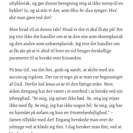
uhyklerisk, og gør denne beregning mig så ikke netop til en
hykler? Ja, og så står vi der, som Shu-bi-dua synger: Hva’
ska’ man gøre ved det?
Men hvad vil så denne tale? Hvad er det vi skal få øje på? For
jeg tror ikke det handler om at se den ene som eksemplarisk
og den anden som ueksemplarisk. Jeg tror det handler om
at får øje på at vi altid til hver en tid bruger forskellige
parametre til at herske over hinanden.
På Jesu tid, var det fint, godt og sandt, at skilte med sin
succes og rigdom. Det var et tegn på at man var begunstiget
af Gud. Derfor lod Jesus os se til den fattige enke. Men
siden dengang har der været i et overbud i at herske ved sin
ydmyghed. ”Se mig, jeg spiser ikke kød. Se, mig jeg rejser
ikke med fly. Se mig, jeg har ikke nogen bil. Se mig, jeg har
en hjemløs på sofaen og kun en 1½værelseslejlighed.” –
Jamen tillykke med det! Engang herskede man over de
ydmyge ved at klæde sig fint. I dag hersker man fint, ved at