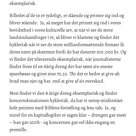
eksemplarisk.
Billedet af de to er tydeligt, er slående og printer sig ind og
bliver stående. Ja, så meget har det printet sig ind i vores
bevidsthed i vores kulturelle arv, at når vi ser de store
landsindsamlinger i tv, så bliver vi klamme og finder det
hyklerisk når vi ser de store milliardomsættende firmaer få
deres navn på skærmen fordi de har doneret 100.000 kr. Og
vi finder det tilsvarende eksemplarisk, når journalisterne
finder frem til en 8årig dreng der har tømt sin eneste
sparebøsse og givet sine 75,25. Thi det er bedre at give alt
hvad man ejer og har, end at give af sit overskud.
Men finder vi den 8 årige dreng eksemplarisk og finder
koncerndonationen hyklerisk, da har vi netop misforstået
hele pointen med Biblens fortælling og Jesu tale. Ja, og
nuvel for en kapitallogiker er sagen klar – drengen gav mest
– han gav 100% - og koncernen gav vel ikke engang en
promille.