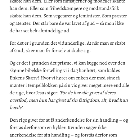
skabte han dem. Eller som filmstjerner og modeller skabte
han dem. Eller som frihedskæmpere og modstandsfolk
skabte han dem. Som vegetarer og feminister. Som præster
og ateister. Der står bare de var lavet af gud – så mon ikke
de har set helt almindelige ud.
For det er i grunden det vidunderlige. At når man er skabt
af Gud, så er man fri for selv at skabe sig.
Og er det i grunden det prisme, vi kan lægge ned over den
skønne bibelske fortælling vi i dag har hørt, som kaldes
Enkens Skærv? Hvor vi hører om enken der med sine få
mønter i tempelblokken på sin vis giver meget mere end alle
de rige, hvor Jesus siger:
’For de har alle givet af deres
overflod, men hun har givet af sin fattigdom, alt, hvad hun
havde’
.
Den rige giver for at få anderkendelse for sin handling – og
forstås derfor som en hykler. Kvinden søger ikke
anerkendelse for sin handling – og forstås derfor som