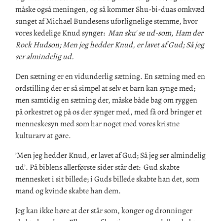
måske også meningen, og så kommer Shu-bi-duas omkvæd
sunget af Michael Bundesens uforlignelige stemme, hvor
vores kedelige Knud synger:
Man sku' se ud-som, Ham der
Rock Hudson; Men jeg hedder Knud, er lavet af Gud; Så jeg
ser almindelig ud.
Den sætning er en vidunderlig sætning. En sætning med en
ordstilling der er så simpel at selv et barn kan synge med;
men samtidig en sætning der, måske både bag om ryggen
på orkestret og på os der synger med, med få ord bringer et
menneskesyn med som har noget med vores kristne
kulturarv at gøre.
’Men jeg hedder Knud, er lavet af Gud; Så jeg ser almindelig
ud’. På biblens allerførste sider står det: Gud skabte
mennesket i sit billede; i Guds billede skabte han det, som
mand og kvinde skabte han dem.
Jeg kan ikke høre at der står som, konger og dronninger