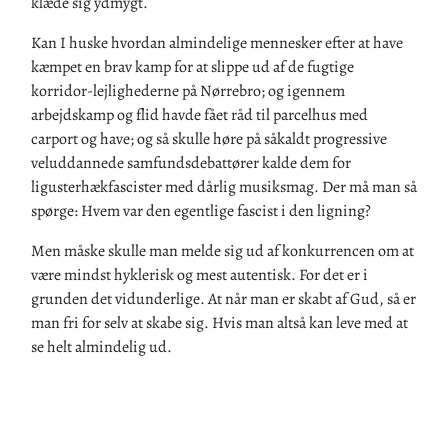
klæde sig ydmygt.
Kan I huske hvordan almindelige mennesker efter at have
kæmpet en brav kamp for at slippe ud af de fugtige
korridor-lejlighederne på Nørrebro; og igennem
arbejdskamp og flid havde fået råd til parcelhus med
carport og have; og så skulle høre på såkaldt progressive
veluddannede samfundsdebattører kalde dem for
ligusterhækfascister med dårlig musiksmag. Der må man så
spørge: Hvem var den egentlige fascist i den ligning?
Men måske skulle man melde sig ud af konkurrencen om at
være mindst hyklerisk og mest autentisk. For det er i
grunden det vidunderlige. At når man er skabt af Gud, så er
man fri for selv at skabe sig. Hvis man altså kan leve med at
se helt almindelig ud.