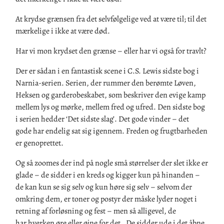
At krydse grænsen fra det selvfølgelige ved at være til; til det
mærkelige i ikke at være død.
Har vi mon krydset den grænse – eller har vi også for travlt?
Der er sådan i en fantastisk scene i C.S. Lewis sidste bog i
Narnia
-
serien. Serien
,
der rummer den berømte Løven,
Heksen og garderobeskabet
,
som beskriver den evige kamp
mellem lys og mørke, mellem fred og ufred. Den sidste bog
i serien hedder
‘
Det sidste slag
’
. Det gode vinder – det
gode
har end
elig sat sig igennem. Freden og frugtbarheden
er genoprettet.
Og så zoomes der ind på nogle
små størrelser
der slet ikke er
glade – de sidder i en kreds og kigger kun på hinanden
–
de kan kun se sig selv
og
kun
høre sig selv –
selvom der
omkring dem
,
er
toner og
postyr der måske lyder noget i
retning af forløsning og fest – men så alligevel, de
har
hverken
øre
eller øjne
for det.
De sidder ude i det åbne,