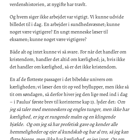
verdenshistorien
,
at nygifte har
travlt
.
Og hvem siger ikke arbejdet var vigtigt. Vi kunne udvide
billedet til i dag. En
arbejder
i sundhedsvæs
net; kunne
noget være vigtigere?
En
ungt menneske læser til
eksamen;
kunne noget være vigtigere
?
Både alt og intet kunne vi så svare. For når det handler om
kristendom, handler det altid om kærlighed; ja
,
hvis ikke
det handler om kærlighed, så er det ikke kristendom.
En af de flotteste passager i det
bibelske
univers om
kærligheden; vi læser den tit op ved bryllupper, men ikke så
tit om søndagen, så derfor hiver jeg den lige med ind i dag
– i Paulus
’ første brev til korinter
ne kap 13. lyder det:
O
m
jeg så taler med menneskers og engles tunger, men ikke har
kærlighed, er jeg et rungende malm og en klingende
bjælde. Og om jeg så har profetisk gave og kender alle
hemmeligheder og ejer al kundskab og har al tro, så jeg kan
flytte bjerge, men ikke har kærlighed, er jeg intet. Og om