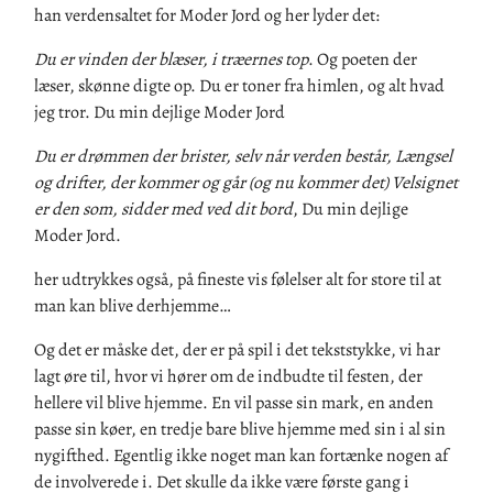
han verdensaltet for Moder Jord og her lyder det:
Du er vinden der blæser, i træernes top
.
Og poeten der
læser, skønne digte op
.
Du er toner fra himlen, og alt hvad
jeg tror
.
Du min dejlige Moder Jord
Du er drømmen der brister, selv når verden består, Længsel
og drifter, der kommer og går (og nu kommer det) Velsignet
er den som, sidder med ved dit bord
,
Du min dejlige
Moder Jord.
her udtrykkes også
,
på fineste vi
s
følelser
alt
for store til at
man kan blive derhjemme…
Og det er måske det
,
der er på spil i det tekststykke
,
vi har
lagt øre til, hvor vi hører om de indbudte til festen, der
heller
e
vil blive hjemme. En vil passe sin mark, en anden
passe sin køer
,
en tredje bare blive hjemme med sin i al sin
nygifthed. Egentlig ikke noget man kan fortænke nogen af
de involverede i. Det skulle da ikke være første gang i