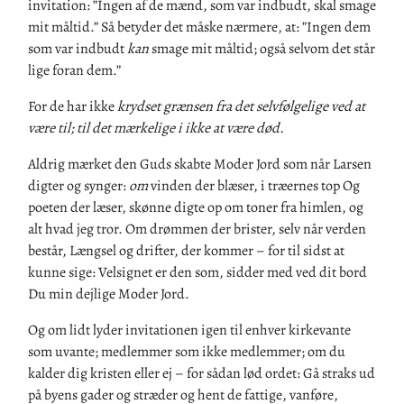
invitation:
”
Ingen af de mænd, som var indbudt, skal smage
mit måltid.
”
Så betyder det
måske
nærmere, at
: ”I
ngen dem
som var indbudt
kan
smage mit måltid; også
selvom det står
lige foran dem.”
For de
har
ikke
krydset grænsen fra det selvfølgelige ved at
være til; til det mærkelige i ikke at være død.
Aldrig mærket den
Guds skabte
Moder J
ord som når Larsen
digter og synger:
om
vinden der blæser, i træernes top Og
poeten der læser, skønne digte op
om
toner fra himlen, og
alt hvad jeg tror
. Om
drømmen der brister, selv når verden
består, Længsel og drifter, der kommer
– for til sidst at
kunne sige:
Velsignet er den som, sidder med ved dit bord
Du min dejlige Moder Jord.
Og om lidt lyder invitationen igen til enhver kirkevante
som uvante; medlemmer som ikke medlemmer; om du
kalder dig kristen eller ej
– for sådan lød ordet: Gå straks ud
på byens gader og stræder og hent de fattige, vanføre,