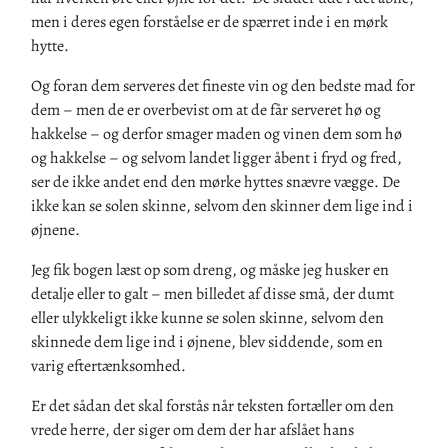
men i deres egen forståelse er de
spærret
inde i en mørk
hytte.
Og foran dem serveres det
fineste vin og den bedste mad for
dem – men de er overbevist om at de får serveret hø og
hakkelse – og derfor smager maden og vinen dem som hø
og hakkelse – og selvom landet ligger åbent i fryd og fred,
ser de ikke andet end d
en mørke hyttes snævre vægge. D
e
ikke kan se solen skinne, selvom den skinner dem lige ind i
øjnene.
Jeg fik bogen læst op som dreng, og måske jeg husker en
detalje eller to galt – men billedet af disse
små
,
der dumt
eller ulykkeligt ikke kunne se solen skinne
,
selvom den
skinnede dem lige ind i øjnene, blev siddende, som en
varig eftertænksomhed.
Er det sådan det skal forstås når teksten fortæller om den
vrede herre
, der
siger om dem
der har afslået hans