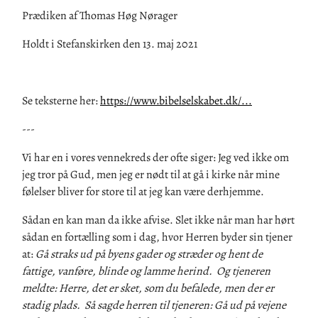
Prædiken af Thomas Høg Nørager
Holdt i Stefanskirken den
13
. maj
2021
Se teksterne her:
https://www.bibelselskabet.dk/...
---
Vi har en i vores vennekreds
der
ofte
siger: J
eg ved ikke om
jeg tror på Gud, men jeg er nødt til at gå i kirke når mine
følelser bliver for store til at jeg kan være derhjemme.
Sådan en kan man da ikke afvise. Slet ikke når man har hørt
sådan en fortælling som i dag, hvor Herren byder sin tjener
at:
Gå straks ud på byens gader og stræder og hent de
fattige, vanføre, blinde og lamme herind. Og tjeneren
meldte: Herre, det er sket, som du befalede, men der er
stadig plads. Så sagde herren til tjeneren: Gå ud på vejene