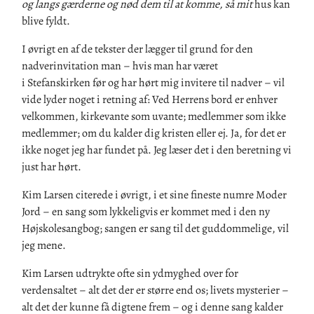
og langs gærderne og nød dem til at komme, så mit
hus kan
blive fyldt.
I øvrigt en af de tekster der lægger til grund for den
nadverinvitation man – hvis man har været
i
Stefanskirken
før og har hør
t
mig invitere til nadver – vi
l
vide lyder noget i retning af: V
ed Herrens bord er enhver
velkommen, kirkevante som uvante; medlemmer som ikke
medlemmer; om du kalder dig kristen elle
r
ej. Ja,
for
det er
ikke noget jeg har fundet på. Jeg læser det i den beretning vi
just har hørt.
Kim Larsen citerede i øvrigt
, i
et sine fineste numre Moder
Jord – en sang som lykkeligvis er kommet med i den ny
Højskolesangbog;
sangen er sang til det guddommelige
,
vil
jeg mene.
Kim Larsen udtrykte ofte sin ydmyghed over
for
verdensaltet – alt det der er større end os; livets mysterier –
alt det der kunne få digtene frem – og i denne sang kalder