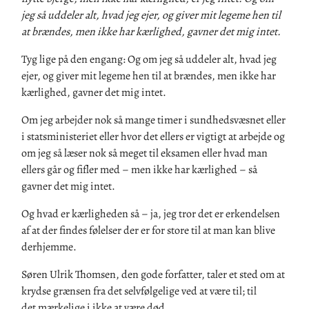
jeg så uddeler alt, hvad jeg ejer, og giver mit legeme hen til
at brændes, men ikke har kærlighed, gavner det mig intet.
Tyg lige på den engang: Og om jeg så uddeler alt, hvad jeg
ejer, og giver mit legeme hen til at brændes, men ikke har
kærlighed, gavner det mig intet.
Om
jeg
arbejder nok så mange timer i sundhedsvæsnet eller
i
statsministeriet
eller hvor det eller
s
er vigtigt at arbejde og
om jeg så læser nok så meget til eksamen eller hvad man
ellers går og fifler med – men ikke har kærlighed – så
gavner det mig intet.
Og hvad er kærligheden så – ja, jeg tror det er erkendelsen
af at der findes følelser der er for store til at man kan blive
derhjemme.
Søren Ulrik Thomsen
,
den gode forfatter
,
taler et sted om
at
krydse grænsen fra det selvfølgelige ved at være til; til
det
mærkelige
i
ikke at være død.